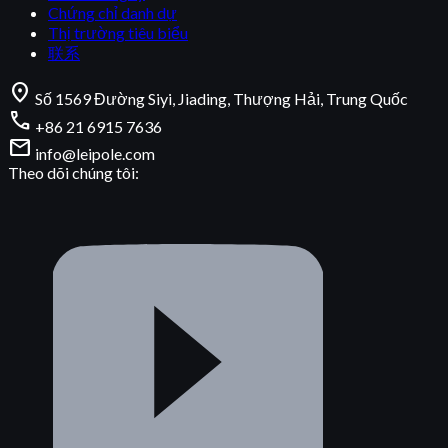
Chứng chỉ danh dự
Thị trường tiêu biểu
联系
location_on
Số 1569 Đường Siyi, Jiading, Thượng Hải, Trung Quốc
call
+86 21 6915 7636
mail
info@leipole.com
Theo dõi chúng tôi: