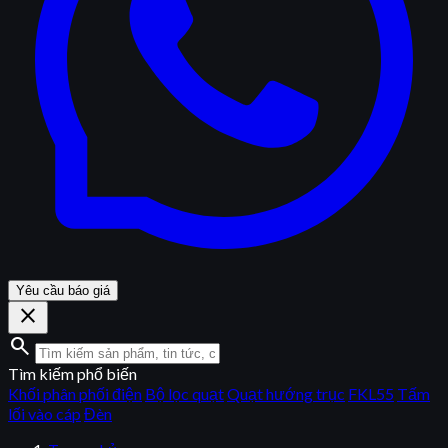
Yêu cầu báo giá
close
search
Tìm kiếm phổ biến
Khối phân phối điện
Bộ lọc quạt
Quạt hướng trục
FKL55
Tấm
lối vào cáp
Đèn