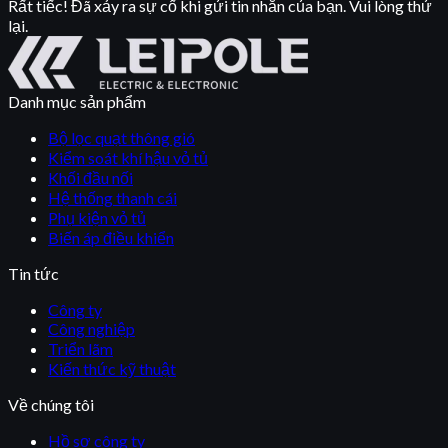
Rất tiếc! Đã xảy ra sự cố khi gửi tin nhắn của bạn. Vui lòng thử
lại.
Danh mục sản phẩm
Bộ lọc quạt thông gió
Kiểm soát khí hậu vỏ tủ
Khối đầu nối
Hệ thống thanh cái
Phụ kiện vỏ tủ
Biến áp điều khiển
Tin tức
Công ty
Công nghiệp
Triển lãm
Kiến thức kỹ thuật
Về chúng tôi
Hồ sơ công ty