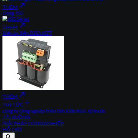
north_east
THÊM
Dòng JSG
north_east
THÊM
Biến áp điện DZD/JSZT
north_east
THÊM
expand_more
TIN TỨC
công ty
công nghiệp
triển lãm
Kiến thức kỹ thuật
TẢI XUỐNG
GIẢI PHÁP CÔNG NGHIỆP
HỖ TRỢ
search