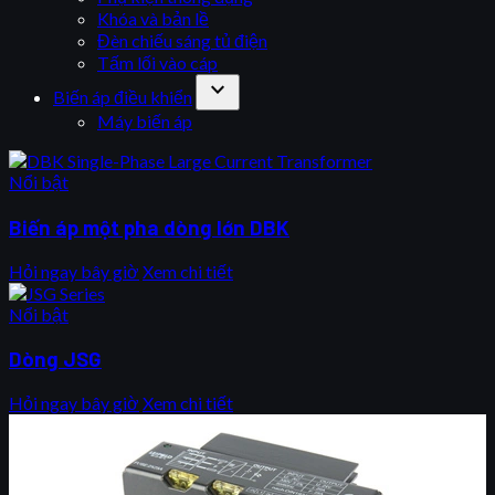
Khóa và bản lề
Đèn chiếu sáng tủ điện
Tấm lối vào cáp
expand_more
Biến áp điều khiển
Máy biến áp
Nổi bật
Biến áp một pha dòng lớn DBK
Hỏi ngay bây giờ
Xem chi tiết
Nổi bật
Dòng JSG
Hỏi ngay bây giờ
Xem chi tiết