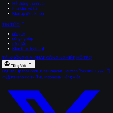
Hệ thống thanh cái
Phụ kiện vỏ tủ
Biến áp điều khiển
expand_more
TIN TỨC
công ty
công nghiệp
triển lãm
Kiến thức kỹ thuật
TẢI XUỐNG
GIẢI PHÁP CÔNG NGHIỆP
HỖ TRỢ
language
expand_more
Tiếng Việt
English
Español
Português
Français
Deutsch
Русский
العربية
日
本語
Italiano
Polski
ไทย
Indonesia
Tiếng Việt