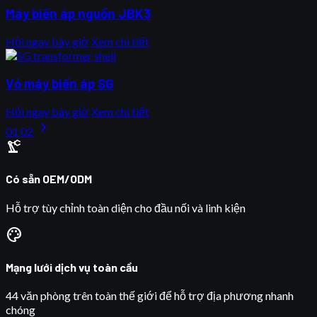
Máy biến áp nguồn JBK3
Hỏi ngay bây giờ
Xem chi tiết
Vỏ máy biến áp SG
Hỏi ngay bây giờ
Xem chi tiết
chevron_right
01
02
precision_manufacturing
Có sẵn OEM/ODM
Hỗ trợ tùy chỉnh toàn diện cho đầu nối và linh kiện
palette
Mạng lưới dịch vụ toàn cầu
44 văn phòng trên toàn thế giới để hỗ trợ địa phương nhanh
chóng