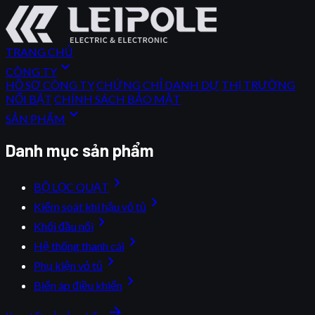
TRANG CHỦ
expand_more
CÔNG TY
HỒ SƠ CÔNG TY
CHỨNG CHỈ DANH DỰ
THỊ TRƯỜNG
NỔI BẬT
CHÍNH SÁCH BẢO MẬT
expand_more
SẢN PHẨM
Danh mục sản phẩm
chevron_right
BỘ LỌC QUẠT
chevron_right
Kiểm soát khí hậu vỏ tủ
chevron_right
Khối đầu nối
chevron_right
Hệ thống thanh cái
chevron_right
Phụ kiện vỏ tủ
chevron_right
Biến áp điều khiển
arrow_forward