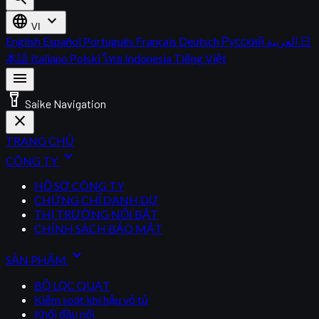
language
expand_more
VI
English
Español
Português
Français
Deutsch
Русский
العربية
日
本語
Italiano
Polski
ไทย
Indonesia
Tiếng Việt
menu
flashlight_on
Saike Navigation
close
TRANG CHỦ
expand_more
CÔNG TY
HỒ SƠ CÔNG TY
CHỨNG CHỈ DANH DỰ
THỊ TRƯỜNG NỔI BẬT
CHÍNH SÁCH BẢO MẬT
expand_more
SẢN PHẨM
BỘ LỌC QUẠT
Kiểm soát khí hậu vỏ tủ
Khối đầu nối